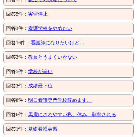
回答5件：
実習停止
回答3件：
看護学校をやめたい
回答16件：
看護師になりたいけど…
回答3件：
教員とうまくいかない
回答5件：
学校が辛い
回答3件：
成績最下位
回答8件：
明日看護専門学校辞めます。
回答6件：
馬鹿にされやすい私。休み 剥奪される
回答1件：
基礎看護実習