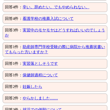
回答4件：
辛い。辞めたい。でもやめられない。
回答4件：
看護学校の推薦入試について
回答3件：
実習中のモヤモヤはどうすればいいのでしょう
か
回答1件：
助産師専門学校受験の際に病院から推薦状書い
てもらった方いますか？
回答1件：
実習落としそうです
回答1件：
保健師過程について
回答2件：
妊娠したら
回答2件：
やらかしました……
回答3件：
就活での併願について