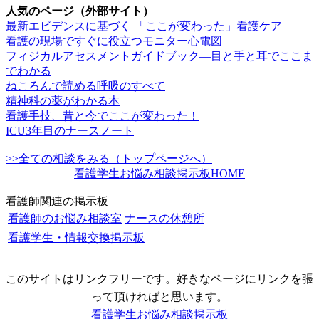
人気のページ（外部サイト）
最新エビデンスに基づく 「ここが変わった」看護ケア
看護の現場ですぐに役立つモニター心電図
フィジカルアセスメントガイドブック―目と手と耳でここま
でわかる
ねころんで読める呼吸のすべて
精神科の薬がわかる本
看護手技、昔と今でここが変わった！
ICU3年目のナースノート
>>全ての相談をみる（トップページへ）
看護学生お悩み相談掲示板HOME
看護師関連の掲示板
看護師のお悩み相談室
ナースの休憩所
看護学生・情報交換掲示板
このサイトはリンクフリーです。好きなページにリンクを張
って頂ければと思います。
看護学生お悩み相談掲示板