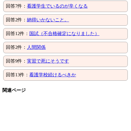
回答7件：
看護学生でいるのが辛くなる
回答2件：
納得いかないこと。
回答12件：
国試（不合格確定になりました）
回答2件：
人間関係
回答9件：
実習で死にそうです
回答13件：
看護学校続けるべきか
関連ページ