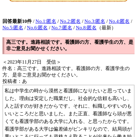
回答最新10件
/
No.1:匿名
/
No.2:匿名
/
No.3:匿名
/
No.4:匿名
/
No.5:匿名
/
No.6:匿名
/
No.7:匿名
/
No.8:匿名
（最新）
高三です。進路相談です。看護師の方、看護学生の方、是
非ご意見お聞かせください。
＜2023年11月27日 受信＞
件名：高三です。進路相談です。看護師の方、看護学生の
方、是非ご意見お聞かせください。
投稿者：あ
私は中学生の時から漠然と看護師になりたいと思っていま
した。理由は安定した職業だし、社会的な信頼も高いし、
人と話すのが好きだからです。それに、転職しやすいのも
いいところだと思いました。また正直、看護師なら頭が悪
くても看護学部のある大学に入れる、と思ったからです。
看護学部がある大学は偏差値がピンキリなので、結局頭が
悪いところに行っても資格さえ取ることが出来たら働き始