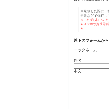
※送信した際に、
モ帳などで保存し
※いたずら防止のた
★スマホや携帯電話
★
以下のフォームから
ニックネーム
件名
本文