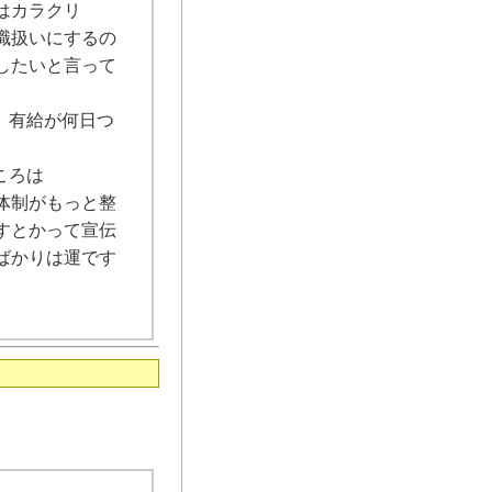
はカラクリ
職扱いにするの
したいと言って
。有給が何日つ
ころは
体制がもっと整
すとかって宣伝
ばかりは運です