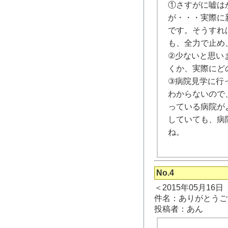
①さすがに嘘は
が・・・実際に
です。そうすれ
も、全力で止め
②少ないと思い
くか、実際にど
③病院見学に行
わからないので
っている病院が
していても、病
ね。
No.4
＜2015年05月16
件名：ありがとうご
投稿者：あん