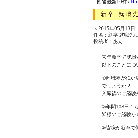
回答最新10件
/
No
新卒 就職
＜2015年05月13
件名：新卒 就職先
投稿者：あん
来年新卒で就職
以下のことにつ
①離職率が低い
でしょうか？
入職後のご経験
②年間108日
皆様のご経験か
③皆様が新卒で