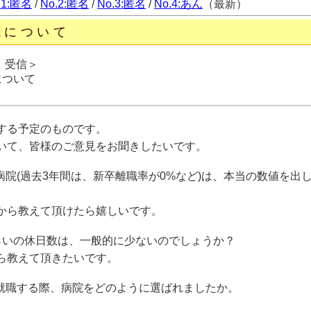
.1:匿名
/
No.2:匿名
/
No.3:匿名
/
No.4:あん
（最新）
先について
日 受信＞
について
する予定のものです。
いて、皆様のご意見をお聞きしたいです。
病院(過去3年間は、新卒離職率が0%など)は、本当の数値を出
から教えて頂けたら嬉しいです。
くらいの休日数は、一般的に少ないのでしょうか？
ら教えて頂きたいです。
就職する際、病院をどのように選ばれましたか。