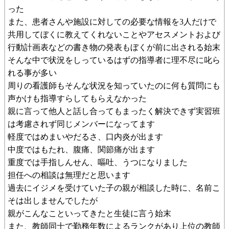
った
また、患者さんや施設に対しての必要な情報を3人だけで
共用してぼくに教えてくれないことやアセスメントおよび
行動計画表などの書き物の発表もぼくが前に出される始末
そんな中で状況をしっているはずの指導者に理不尽に叱ら
れる事が多い
周りの看護師もそんな状況を知っていたのに何も質問にも
声かけも指導すらしてもらえなかった
親に言って他人と話し合ってもまったく解決できず実習班
は考慮されず同じメンバーになってます
軽度ではめまいやだるさ、口内炎が出ます
中度ではもたれ、腹痛、関節痛が出ます
重度では手指しんせん、嘔吐、うつになりました
担任への相談は無理だと思います
過去にイジメを受けていた子の親が相談した時に、名前こ
そは出しませんでしたが
親がこんなこといってきたと生徒に言う始末
また、教師同士で勤務年数によるランクがあり上位の教師