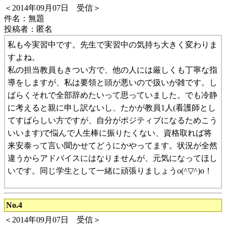
＜2014年09月07日 受信＞
件名：無題
投稿者：匿名
私も今実習中です。先生で実習中の気持ち大きく変わりま
すよね。
私の担当教員もきつい方で、他の人には厳しくも丁寧な指
導をしますが、私は要領と頭が悪いので扱いが雑です。し
ばらくそれで全部辞めたいって思っていました。でも冷静
に考えると親に申し訳ないし、たかが教員1人(看護師とし
てすばらしい方ですが、自分がポジティブになるためこう
いいます)で悩んで人生棒に振りたくない、資格取れば将
来安泰って言い聞かせてどうにかやってます。状況が全然
違うからアドバイスにはなりませんが、元気になってほし
いです。同じ学生として一緒に頑張りましょうo(^▽^)o！
No.4
＜2014年09月07日 受信＞