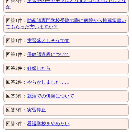
回答3件：
実習中のモヤモヤはどうすればいいのでしょう
か
回答1件：
助産師専門学校受験の際に病院から推薦状書い
てもらった方いますか？
回答1件：
実習落としそうです
回答1件：
保健師過程について
回答2件：
妊娠したら
回答2件：
やらかしました……
回答3件：
就活での併願について
回答5件：
実習停止
回答3件：
看護学校をやめたい