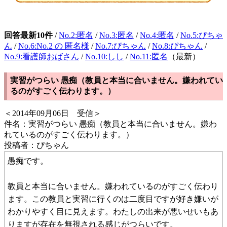
回答最新10件
/
No.2:匿名
/
No.3:匿名
/
No.4:匿名
/
No.5:ぴちゃ
ん
/
No.6:No.2 の 匿名様
/
No.7:ぴちゃん
/
No.8:ぴちゃん
/
No.9:看護師おばさん
/
No.10:しし
/
No.11:匿名
（最新）
実習がつらい 愚痴（教員と本当に合いません。嫌われてい
るのがすごく伝わります。）
＜2014年09月06日 受信＞
件名：実習がつらい 愚痴（教員と本当に合いません。嫌わ
れているのがすごく伝わります。）
投稿者：ぴちゃん
愚痴です。
教員と本当に合いません。嫌われているのがすごく伝わり
ます。この教員と実習に行くのは二度目ですが好き嫌いが
わかりやすく目に見えます。わたしの出来が悪いせいもあ
りますが存在を無視される感じがつらいです。