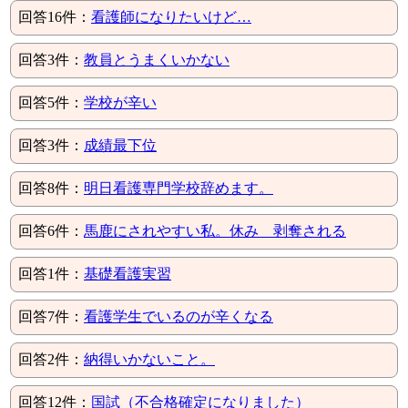
回答16件：
看護師になりたいけど…
回答3件：
教員とうまくいかない
回答5件：
学校が辛い
回答3件：
成績最下位
回答8件：
明日看護専門学校辞めます。
回答6件：
馬鹿にされやすい私。休み 剥奪される
回答1件：
基礎看護実習
回答7件：
看護学生でいるのが辛くなる
回答2件：
納得いかないこと。
回答12件：
国試（不合格確定になりました）