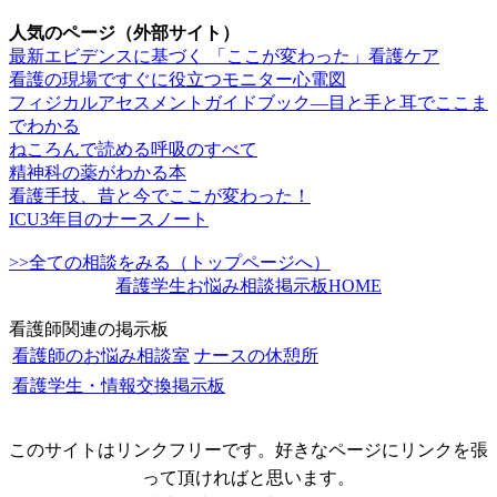
人気のページ（外部サイト）
最新エビデンスに基づく 「ここが変わった」看護ケア
看護の現場ですぐに役立つモニター心電図
フィジカルアセスメントガイドブック―目と手と耳でここま
でわかる
ねころんで読める呼吸のすべて
精神科の薬がわかる本
看護手技、昔と今でここが変わった！
ICU3年目のナースノート
>>全ての相談をみる（トップページへ）
看護学生お悩み相談掲示板HOME
看護師関連の掲示板
看護師のお悩み相談室
ナースの休憩所
看護学生・情報交換掲示板
このサイトはリンクフリーです。好きなページにリンクを張
って頂ければと思います。