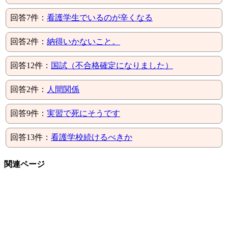
回答7件：
看護学生でいるのが辛くなる
回答2件：
納得いかないこと。
回答12件：
国試（不合格確定になりました）
回答2件：
人間関係
回答9件：
実習で死にそうです
回答13件：
看護学校続けるべきか
関連ページ