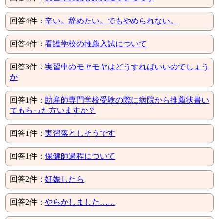
回答4件：
辛い。辞めたい。でもやめられない。
回答4件：
看護学校の推薦入試について
回答3件：
実習中のモヤモヤはどうすればいいのでしょう
か
回答1件：
助産師専門学校受験の際に病院から推薦状書い
てもらった方いますか？
回答1件：
実習落としそうです
回答1件：
保健師過程について
回答2件：
妊娠したら
回答2件：
やらかしました……