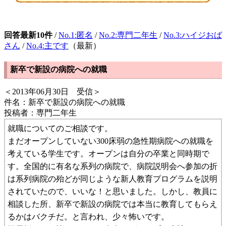
回答最新10件
/
No.1:匿名
/
No.2:専門二年生
/
No.3:ハイジおば
さん
/
No.4:主です
（最新）
新卒で新設の病院への就職
＜2013年06月30日 受信＞
件名：新卒で新設の病院への就職
投稿者：専門二年生
就職についてのご相談です。
まだオープンしていない300床弱の急性期病院への就職を
考えている学生です。オープンは自分の卒業と同時期で
す。全国的に有名な系列の病院で、病院説明会へ参加の折
は系列病院の殆どが同じような新人教育プログラムを説明
されていたので、いいな！と思いました。しかし、教員に
相談した所、新卒で新設の病院では本当に教育してもらえ
るかはバクチだ。と言われ、少々怖いです。